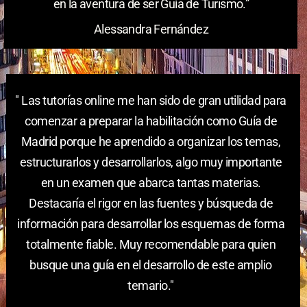
en la aventura de ser Guía de Turismo.”
Alessandra Fernández
V





" Las tutorías online me han sido de gran utilidad para
a
l
comenzar a preparar la habilitación como Guía de
o
Madrid porque he aprendido a organizar los temas,
r
estructurarlos y desarrollarlos, algo muy importante
a
d
en un examen que abarca tantas materias.
o
Destacaría el rigor en las fuentes y búsqueda de
c
información para desarrollar los esquemas de forma
o
totalmente fiable. Muy recomendable para quien
n
5
busque una guía en el desarrollo de este amplio
d
temario."
e
5