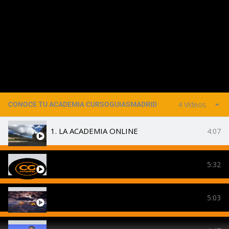
4 Vídeos
CONOCE TU ACADEMIA CURSOGUIASMADRID
1. LA ACADEMIA ONLINE
4:07
2. TEMARIO TÉCNICA Y ESPAÑA
5:32
3. VÍDEOS ESPAÑA Y MADRID - VISITAS GUIADAS 
5:03