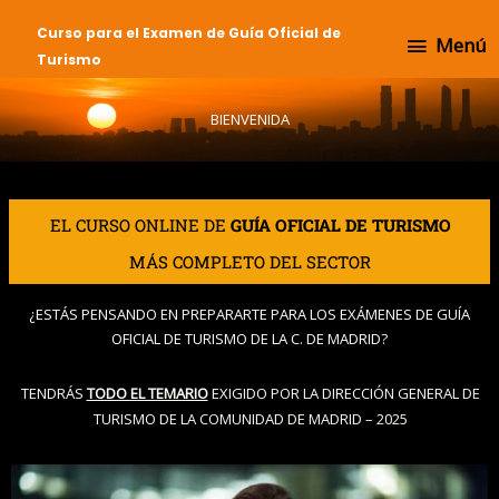
Ir
Menú
Curso para el Examen de Guía Oficial de
al
Menú
Turismo
contenido
BIENVENIDA
EL CURSO ONLINE DE
GUÍA OFICIAL DE TURISMO
MÁS COMPLETO DEL SECTOR
¿ESTÁS PENSANDO EN PREPARARTE PARA LOS EXÁMENES DE GUÍA
OFICIAL DE TURISMO DE LA C. DE MADRID?
TENDRÁS
TODO EL TEMARIO
EXIGIDO POR LA DIRECCIÓN GENERAL DE
TURISMO DE LA COMUNIDAD DE MADRID – 2025