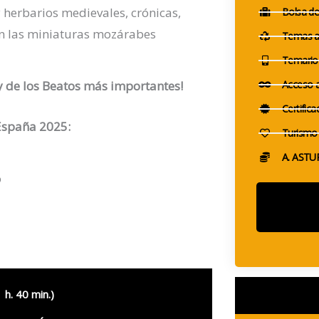
y herbarios medievales, crónicas,
Bolsa de 
on las miniaturas mozárabes
Temas a
Temario 
Acceso a
y
de los Beatos más importantes!
Certifica
España 2025:
Turismo 
A. ASTUR
o
 h. 40 min.)