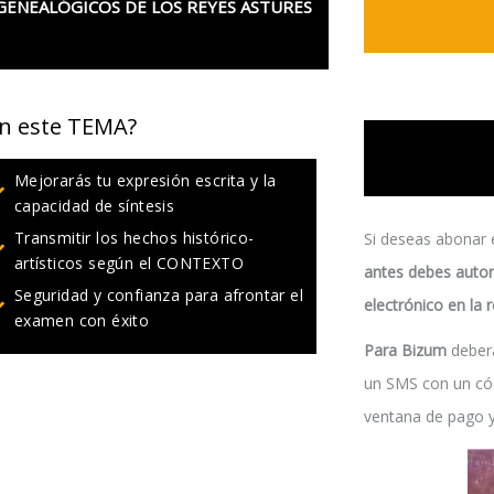
 GENEALÓGICOS DE LOS REYES ASTURES
n este TEMA?
Mejorarás tu expresión escrita y la
capacidad de síntesis
Transmitir los hechos histórico-
Si deseas abonar
artísticos según el CONTEXTO
antes debes autor
Seguridad y confianza para afrontar el
electrónico en la 
examen con éxito
Para Bizum
deberá
un SMS con un cód
ventana de pago y 