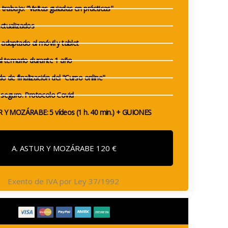
trabajo: “Visitas guiadas en prácticas"
ctualizados
adaptado al móvil y tablet
l temario durante 1 año
do de finalización del "Curso online"
seguro. Protocolo Covid
 Y MOZÁRABE: 5 vídeos (1 h. 40 min.) + GUIONES
A. ASTUR Y MOZÁRABE 120 €
Exento de IVA por Ley 37/1992