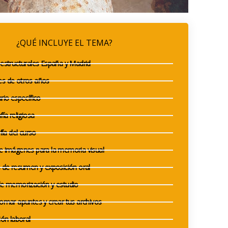
¿QUÉ INCLUYE EL TEMA?
estructurales España y Madrid
s de otros años
rio específico
ía religiosa
fía del curso
 imágenes para la memoria visual
 de resumen y exposición oral
e memorización y estudio
omar apuntes y crear tus archivos
ión laboral