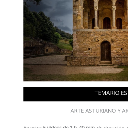
TEMARIO E
ARTE ASTURIANO Y A
En estos
5 vídeos de 1 h. 40 min.
de duración, 