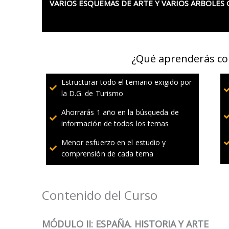
VARIOS ESQUEMAS DE ARTE Y VARIOS ÁRBOLES
¿Qué aprenderás co
Estructurar todo el temario exigido por
la D.G. de Turismo
Ahorrarás 1 año en la búsqueda de
información de todos los temas
Menor esfuerzo en el estudio y
comprensión de cada tema
Contenido del Curso
MÓDULO II: ESPAÑA. HISTORIA Y ARTE