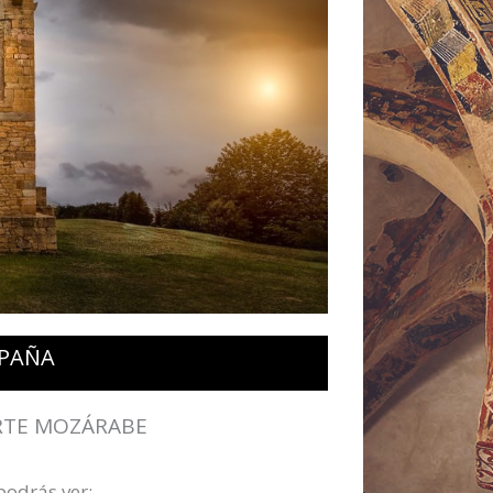
SPAÑA
RTE MOZÁRABE
podrás ver: