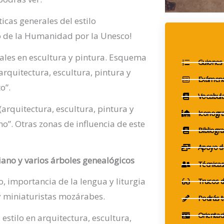
ticas generales del estilo
o de la Humanidad por la Unesco!
erales en escultura y pintura. Esquema
Guiones 
arquitectura, escultura, pintura y
Exámene
o”.
Vocabula
(arquitectura, escultura, pintura y
Iconograf
gno”. Otras zonas de influencia de este
Bibliogra
Apoyo de
riano y
varios árboles genealógicos
Técnicas
o, importancia de la lengua y liturgia
Trucos d
y miniaturistas mozárabes.
Podrás t
Orientac
l estilo en arquitectura, escultura,