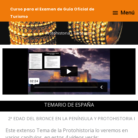
Ir
Menú
Curso para el Examen de Guía Oficial de
al
Menú
Turismo
contenido
Protohistoria I. Tartessos
TEMARIO DE ESPAÑA
2ª EDAD DEL BRONCE EN LA PENÍNSULA Y PROTOHISTORIA I
Este extenso Tema de la Protohistoria lo veremos en
varios capítulos, en estos 4 vídeos verás: