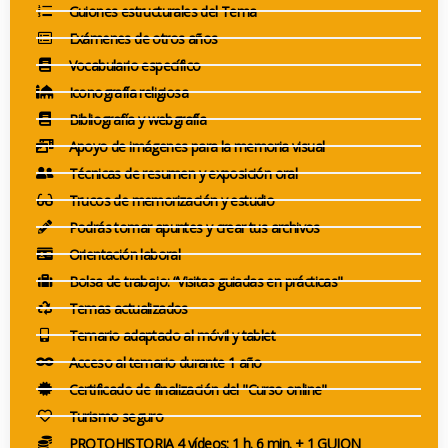
Guiones estructurales del Tema
Exámenes de otros años
Vocabulario específico
Iconografía religiosa
Bibliografía y webgrafía
Apoyo de imágenes para la memoria visual
Técnicas de resumen y exposición oral
Trucos de memorización y estudio
Podrás tomar apuntes y crear tus archivos
Orientación laboral
Bolsa de trabajo: “Visitas guiadas en prácticas"
Temas actualizados
Temario adaptado al móvil y tablet
Acceso al temario durante 1 año
Certificado de finalización del "Curso online"
Turismo seguro
PROTOHISTORIA 4 vídeos: 1 h. 6 min. + 1 GUION