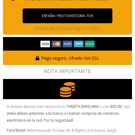
ESPAÑA: PROTOHISTORIA 70 €
Exento de IVA por Ley 37/1992
Pago seguro, cifrado con SSL
NOTA IMPORTANTE:
Si deseas abonar este tema con tu
TARJETA BANCARIA
o con
BIZUM
, ojo!
antes debes autorizar a tu banco a realizar compras de comercio
electrónico en la red. Por tu seguridad!
Para Bizum
deberás pedir la clave de 4 dígitos a tu banco, luego