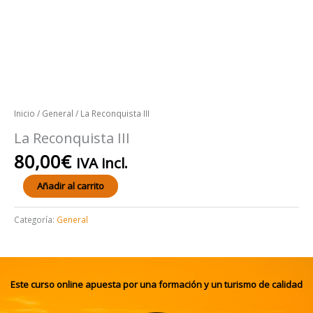
Inicio
/
General
/ La Reconquista III
La Reconquista III
80,00
€
IVA incl.
Añadir al carrito
Categoría:
General
Este curso online apuesta por una formación y un turismo de calidad