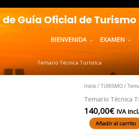
de Guía Oficial de Turismo
BIENVENIDA
EXAMEN
Temario Técnica Turística
Temario
Inicio
/
TURISMO
/ Tema
Técnica
Temario Técnica Tu
Turística
140,00
€
IVA incl
cantidad
Añadir al carrito